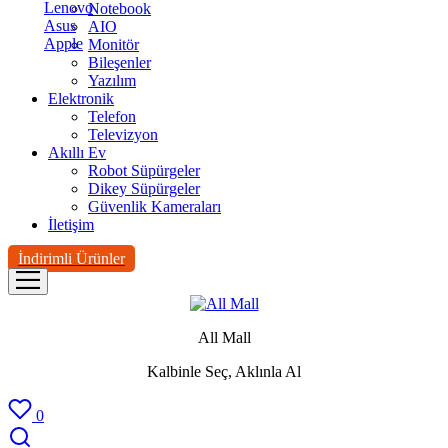
Lenovo
Notebook
Asus
AIO
Apple
Monitör
Bileşenler
Yazılım
Elektronik
Telefon
Televizyon
Akıllı Ev
Robot Süpürgeler
Dikey Süpürgeler
Güvenlik Kameraları
İletişim
İndirimli Ürünler
All Mall
Kalbinle Seç, Aklınla Al
0