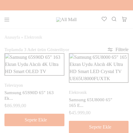
All
Kalbinle
Mall
Seç,
Aklınla
Anasayfa
»
Elektronik
Al
Filtrele
Toplamda
3
Adet
ürün
Televizyon
Samsung 65S90D 65″ 163
Elektronik
Ek...
Samsung 65U8000 65″
₺
86.999,00
165 E...
₺
45.999,00
Sepete Ekle
Sepete Ekle