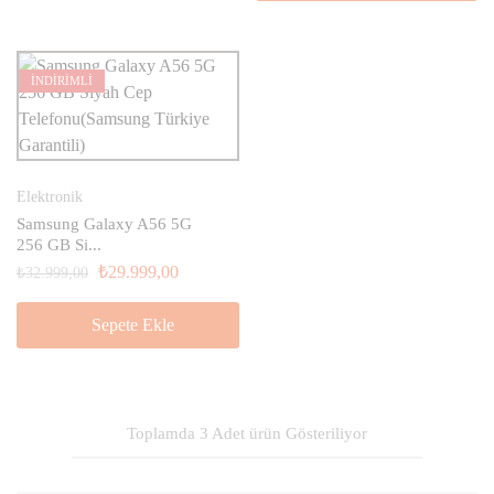
İNDİRİMLİ
Elektronik
Samsung Galaxy A56 5G
256 GB Si...
₺
29.999,00
₺
32.999,00
Sepete Ekle
Toplamda
3
Adet
ürün