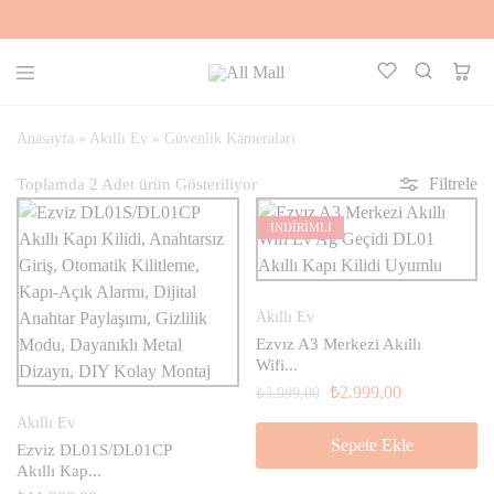
All
Kalbinle
Mall
Seç,
Aklınla
Anasayfa
»
Akıllı Ev
»
Güvenlik Kameraları
Al
Filtrele
Toplamda
2
Adet
ürün
İNDİRİMLİ
Akıllı Ev
Ezvız A3 Merkezi Akıllı
Wifi...
₺
2.999,00
₺
3.999,00
Akıllı Ev
Sepete Ekle
Ezviz DL01S/DL01CP
Akıllı Kap...