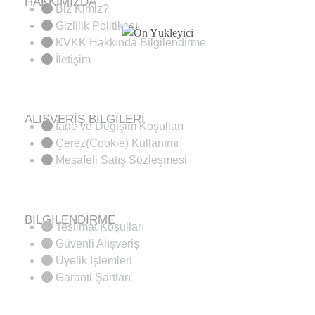
HAKKIMIZDA
Biz Kimiz?
Gizlilik Politikası
KVKK Hakkında Bilgilendirme
İletişim
ALIŞVERİŞ BİLGİLERİ
İade ve Değişim Koşulları
Çerez(Cookie) Kullanımı
Mesafeli Satış Sözleşmesi
BİLGİLENDİRME
Teslimat Koşulları
Güvenli Alışveriş
Üyelik İşlemleri
Garanti Şartları