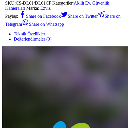
SKU:
CS-DL01/DL01CP
Kategoriler:
Akıllı Ev
,
Güvenlik
Kameraları
Marka:
Ezviz
Paylaş:
Share on Facebook
Share on Twitter
Share on
Telegram
Share on Whatsapp
Teknik Özellikler
Değerlendirmeler (0)