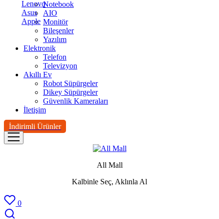
Lenovo
Notebook
Asus
AIO
Apple
Monitör
Bileşenler
Yazılım
Elektronik
Telefon
Televizyon
Akıllı Ev
Robot Süpürgeler
Dikey Süpürgeler
Güvenlik Kameraları
İletişim
İndirimli Ürünler
All Mall
Kalbinle Seç, Aklınla Al
0