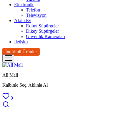
Elektronik
Telefon
Televizyon
Akıllı Ev
Robot Süpürgeler
Dikey Süpürgeler
Güvenlik Kameraları
İletişim
İndirimli Ürünler
All Mall
Kalbinle Seç, Aklınla Al
0