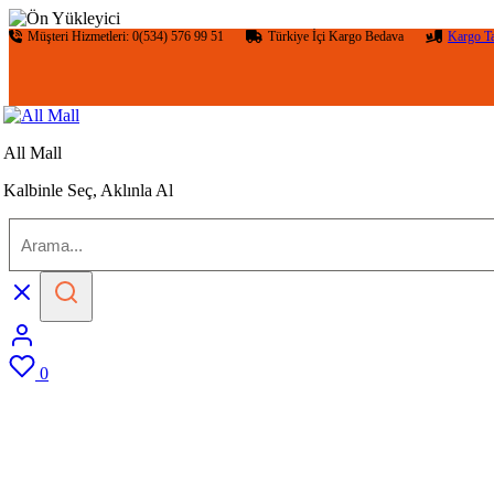
Müşteri Hizmetleri: 0(534) 576 99 51
Türkiye İçi Kargo Bedava
Kargo T
All Mall
Kalbinle Seç, Aklınla Al
0