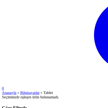
0
Anasayfa
»
Bilgisayarlar
»
Tablet
Seçiminizle eşleşen ürün bulunamadı.
Göre Filtrele