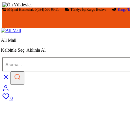
Müşteri Hizmetleri: 0(534) 576 99 51
Türkiye İçi Kargo Bedava
Kargo T
All Mall
Kalbinle Seç, Aklınla Al
0