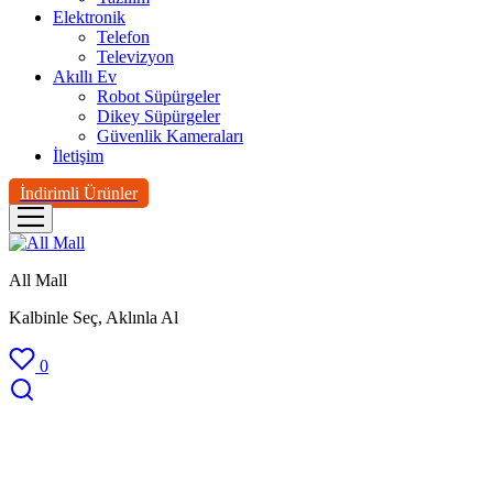
Elektronik
Telefon
Televizyon
Akıllı Ev
Robot Süpürgeler
Dikey Süpürgeler
Güvenlik Kameraları
İletişim
İndirimli Ürünler
All Mall
Kalbinle Seç, Aklınla Al
0