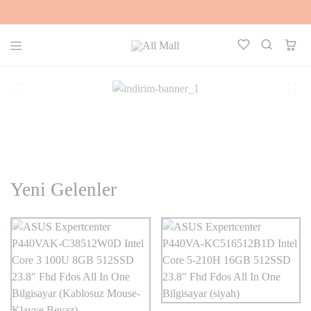
All
Kalbinle
Mall
Seç,
Aklınla
Al
Yeni Gelenler