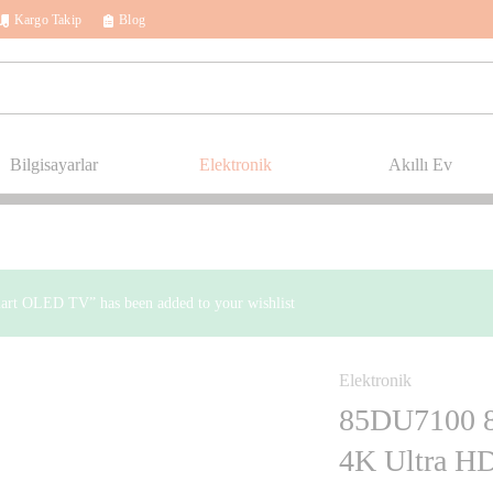
Kargo Takip
Blog
Bilgisayarlar
Elektronik
Akıllı Ev
rt OLED TV” has been added to your wishlist
Elektronik
STOKTA YOK
85DU7100 85
4K Ultra H