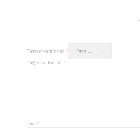
E
Derecelendirmeniz
*
Değerlendirmeniz
*
İsim
*