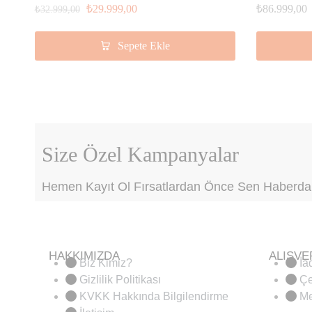
₺
29.999,00
₺
86.999,00
₺
32.999,00
Sepete Ekle
Size Özel Kampanyalar
Hemen Kayıt Ol Fırsatlardan Önce Sen Haberdar
HAKKIMIZDA
ALIŞVE
Biz Kimiz?
İa
Gizlilik Politikası
Çe
KVKK Hakkında Bilgilendirme
Me