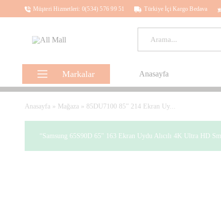
Müşteri Hizmetleri: 0(534) 576 99 51
Türkiye İçi Kargo Bedava
All
Kalbinle
Mall
Seç,
Aklınla
Al
Markalar
Anasayfa
Samsung
Anasayfa
»
Mağaza
»
85DU7100 85” 214 Ekran Uy...
Hp
“Samsung 65S90D 65" 163 Ekran Uydu Alıcılı 4K Ultra HD Sma
Ezviz
Lenovo
Asus
Apple