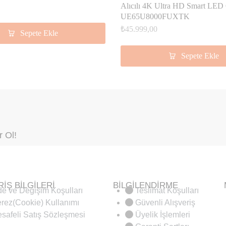
Alıcılı 4K Ultra HD Smart LED
UE65U8000FUXTK
₺
45.999,00
Sepete Ekle
Sepete Ekle
 Ol!
RİŞ BİLGİLERİ
BİLGİLENDİRME
de ve Değişim Koşulları
Teslimat Koşulları
rez(Cookie) Kullanımı
Güvenli Alışveriş
safeli Satış Sözleşmesi
Üyelik İşlemleri