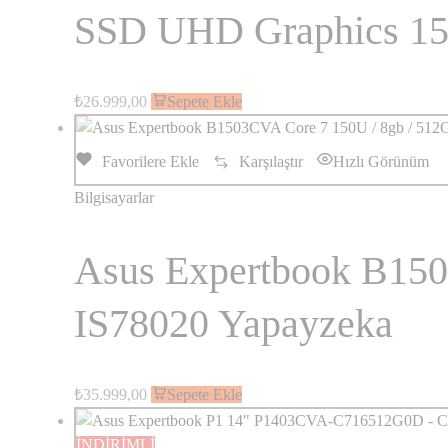
SSD UHD Graphics 15.
₺
26.999,00
Sepete Ekle
Favorilere Ekle
Karşılaştır
Hızlı Görünüm
Bilgisayarlar
Asus Expertbook B1503
IS78020 Yapayzeka
₺
35.999,00
Sepete Ekle
İNDİRİMLİ