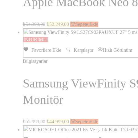
Apple MacBook Neo 
₺
54.999,00
₺
52.249,00
Sepete Ekle
İNDİRİMLİ
Favorilere Ekle
Karşılaştır
Hızlı Görünüm
Bilgisayarlar
Samsung ViewFinity 
Monitör
₺
55.999,00
₺
44.999,00
Sepete Ekle