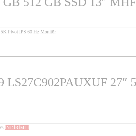
8 GB 512 GB SSD 13″ MH
S9 LS27C902PAUXUF 27″ 5 
İNDİRİMLİ