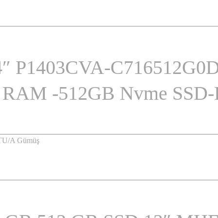
14″ P1403CVA-C716512G0
5 RAM -512GB Nvme SSD-