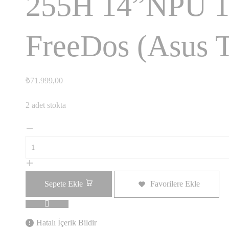
255H 14”NPU 
FreeDos (Asus T
₺
71.999,00
2 adet stokta
Sepete Ekle
Favorilere Ekle
Hatalı İçerik Bildir