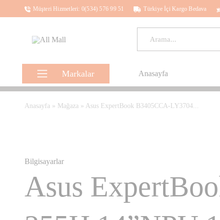
Müşteri Hizmetleri: 0(534) 576 99 51
Türkiye İçi Kargo Bedava
All
Kalbinle
Mall
Seç,
Aklınla
Al
Markalar
Anasayfa
Samsung
Anasayfa
»
Mağaza
»
Asus ExpertBook B3405CCA-LY3704...
Hp
Ezviz
Lenovo
Bilgisayarlar
Asus ExpertBo
Asus
Apple