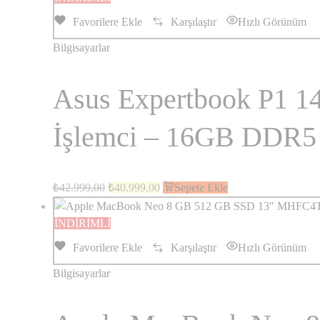
Favorilere Ekle
Karşılaştır
Hızlı Görünüm
Bilgisayarlar
Asus Expertbook P1 
İşlemci – 16GB DDR
₺
42.999,00
₺
40.999,00
Sepete Ekle
İNDİRİMLİ
Favorilere Ekle
Karşılaştır
Hızlı Görünüm
Bilgisayarlar