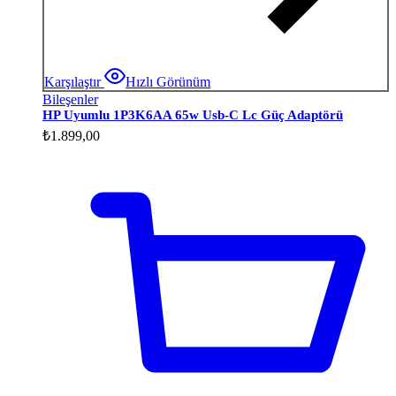
Karşılaştır
Hızlı Görünüm
Bileşenler
HP Uyumlu 1P3K6AA 65w Usb-C Lc Güç Adaptörü
₺
1.899,00