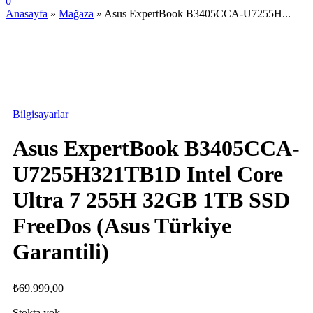
0
Anasayfa
»
Mağaza
»
Asus ExpertBook B3405CCA-U7255H...
STOKTA YOK
Bilgisayarlar
Asus ExpertBook B3405CCA-
U7255H321TB1D Intel Core
Ultra 7 255H 32GB 1TB SSD
FreeDos (Asus Türkiye
Garantili)
₺
69.999,00
Stokta yok