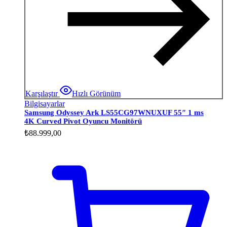
Karşılaştır
Hızlı Görünüm
Bilgisayarlar
Samsung Odyssey Ark LS55CG97WNUXUF 55″ 1 ms
4K Curved Pivot Oyuncu Monitörü
₺
88.999,00