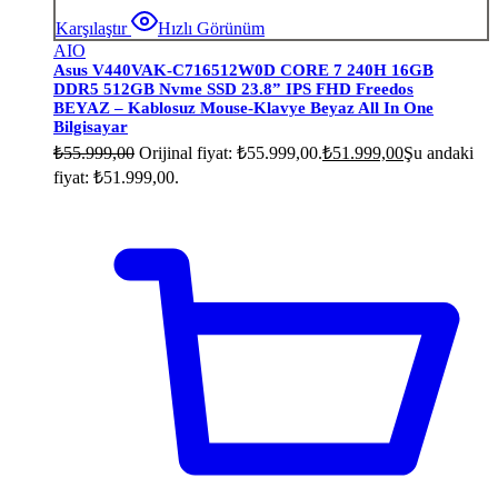
Karşılaştır
Hızlı Görünüm
AIO
Asus V440VAK-C716512W0D CORE 7 240H 16GB
DDR5 512GB Nvme SSD 23.8” IPS FHD Freedos
BEYAZ – Kablosuz Mouse-Klavye Beyaz All In One
Bilgisayar
₺
55.999,00
Orijinal fiyat: ₺55.999,00.
₺
51.999,00
Şu andaki
fiyat: ₺51.999,00.