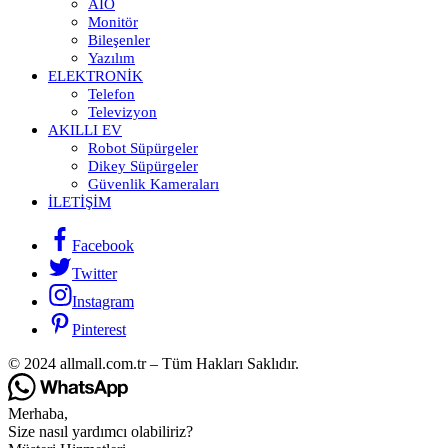
AIO
Monitör
Bileşenler
Yazılım
ELEKTRONIK
Telefon
Televizyon
AKILLI EV
Robot Süpürgeler
Dikey Süpürgeler
Güvenlik Kameraları
İLETIŞIM
Facebook
Twitter
Instagram
Pinterest
© 2024 allmall.com.tr – Tüm Hakları Saklıdır.
Merhaba,
Size nasıl yardımcı olabiliriz?