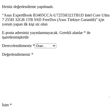
Henüz değerlendirme yapılmadı.
“Asus ExpertBook B3405CCA-U7255H321TB1D Intel Core Ultra
7 255H 32GB 1TB SSD FreeDos (Asus Türkiye Garantili)” için
yorum yapan ilk kişi siz olun
E-posta adresiniz yayınlanmayacak.
Gerekli alanlar
*
ile
işaretlenmişlerdir
Derecelendirmeniz
*
Değerlendirmeniz
*
İsim
*