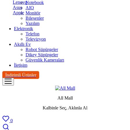
Lenovo
Notebook
Asus
AIO
Apple
Monitör
Bileşenler
Yazılım
Elektronik
Telefon
Televizyon
Akıllı Ev
Robot Süpürgeler
Dikey Süpürgeler
Güvenlik Kameraları
İletişim
İndirimli Ürünler
All Mall
Kalbinle Seç, Aklınla Al
0