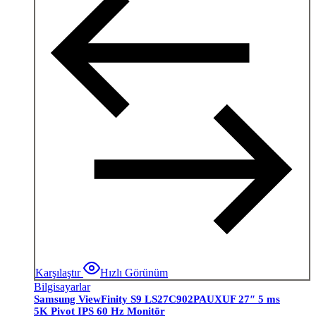
Karşılaştır
Hızlı Görünüm
Bilgisayarlar
Samsung ViewFinity S9 LS27C902PAUXUF 27″ 5 ms
5K Pivot IPS 60 Hz Monitör