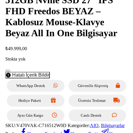
512GB Nvme SSD 27” IPS
FHD Freedos BEYAZ –
Kablosuz Mouse-Klavye
Beyaz All In One Bilgisayar
₺
49.999,00
Stokta yok
Hatalı İçerik Bildir
WhatsApp Destek
Güvenilir Alışveriş
Hediye Paketi
Ücretsiz Teslimat
Aynı Gün Kargo
Canlı Destek
SKU:
V470VAK-C716512W0D
Kategoriler:
AIO
,
Bilgisayarlar