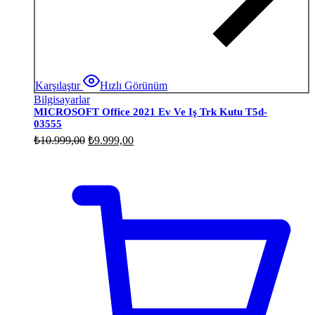
Karşılaştır
Hızlı Görünüm
Bilgisayarlar
MICROSOFT Office 2021 Ev Ve Iş Trk Kutu T5d-
03555
Orijinal
Şu
₺
10.999,00
₺
9.999,00
fiyat:
andaki
fiyat:
₺10.999,00.
₺9.999,00.