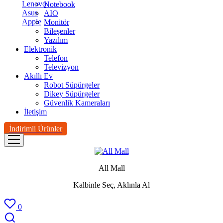
Lenovo
Notebook
Asus
AIO
Apple
Monitör
Bileşenler
Yazılım
Elektronik
Telefon
Televizyon
Akıllı Ev
Robot Süpürgeler
Dikey Süpürgeler
Güvenlik Kameraları
İletişim
İndirimli Ürünler
All Mall
Kalbinle Seç, Aklınla Al
0