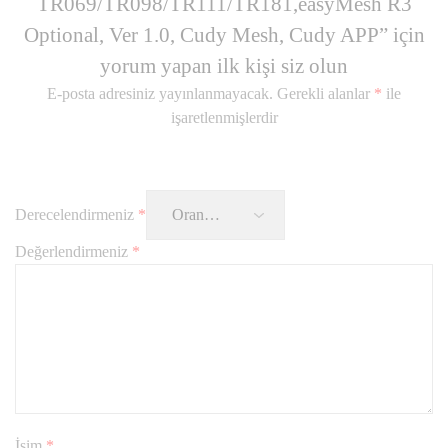
TR069/TR098/TR111/TR181,easyMesh R3
Optional, Ver 1.0, Cudy Mesh, Cudy APP” için
yorum yapan ilk kişi siz olun
E-posta adresiniz yayınlanmayacak.
Gerekli alanlar
*
ile
işaretlenmişlerdir
Derecelendirmeniz
*
Değerlendirmeniz
*
İsim
*