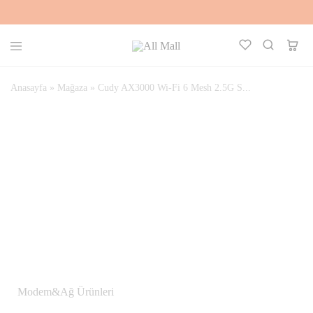
All
Kalbinle
Mall
Seç,
Aklınla
Anasayfa
»
Mağaza
»
Cudy AX3000 Wi-Fi 6 Mesh 2.5G S...
Al
STOKTA YOK
Modem&Ağ Ürünleri