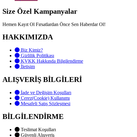
Size Özel Kampanyalar
Hemen Kayıt Ol Fırsatlardan Önce Sen Haberdar Ol!
HAKKIMIZDA
Biz Kimiz?
Gizlilik Politikası
KVKK Hakkında Bilgilendirme
İletişim
ALIŞVERİŞ BİLGİLERİ
İade ve Değişim Koşulları
Çerez(Cookie) Kullanımı
Mesafeli Satış Sözleşmesi
BİLGİLENDİRME
Teslimat Koşulları
Güvenli Alışveriş