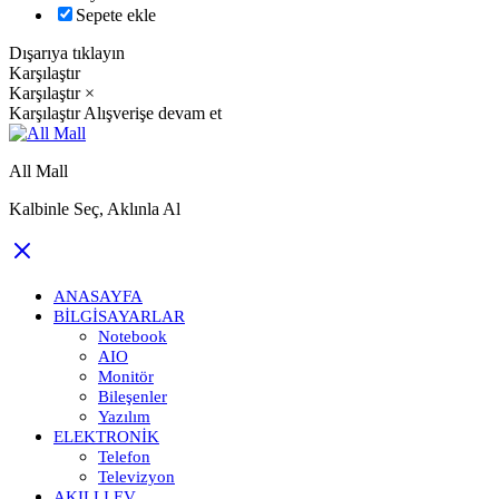
Sepete ekle
Dışarıya tıklayın
Karşılaştır
Karşılaştır
×
Karşılaştır
Alışverişe devam et
All Mall
Kalbinle Seç, Aklınla Al
ANASAYFA
BILGISAYARLAR
Notebook
AIO
Monitör
Bileşenler
Yazılım
ELEKTRONIK
Telefon
Televizyon
AKILLI EV