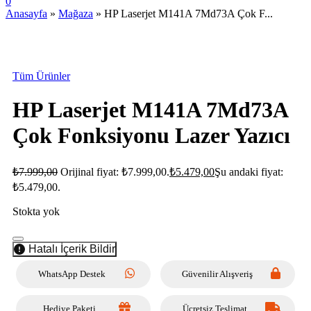
0
Anasayfa
»
Mağaza
»
HP Laserjet M141A 7Md73A Çok F...
STOKTA YOK
Tüm Ürünler
HP Laserjet M141A 7Md73A
Çok Fonksiyonu Lazer Yazıcı
₺
7.999,00
Orijinal fiyat: ₺7.999,00.
₺
5.479,00
Şu andaki fiyat:
₺5.479,00.
Stokta yok
Hatalı İçerik Bildir
WhatsApp Destek
Güvenilir Alışveriş
Hediye Paketi
Ücretsiz Teslimat