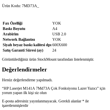
Ürün Kodu: 7MD73A_
Fax Özelliği
YOK
Baskı Boyutu
A4
Arabirim
USB 2.0
Network Bağlantısı
YOK
Siyah beyaz baskı kalitesi dpı
600X600
Satış Garanti Süresi (ay)
24
Görüntülediğiniz ürün
S
tock
M
ount
tarafından listelenmiştir.
Değerlendirmeler
Henüz değerlendirme yapılmadı.
“HP Laserjet M141A 7Md73A Çok Fonksiyonu Lazer Yazıcı” için
yorum yapan ilk kişi siz olun
E-posta adresiniz yayınlanmayacak.
Gerekli alanlar
*
ile
işaretlenmişlerdir