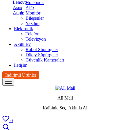
Lenovo
Notebook
Asus
AIO
Apple
Monitör
Bileşenler
Yazılım
Elektronik
Telefon
Televizyon
Akıllı Ev
Robot Süpürgeler
Dikey Süpürgeler
Güvenlik Kameraları
İletişim
İndirimli Ürünler
All Mall
Kalbinle Seç, Aklınla Al
0