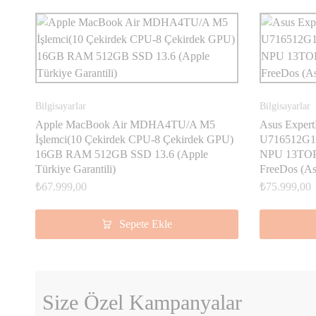
Bilgisayarlar
Bilgisayarlar
Apple MacBook Air MDHA4TU/A M5
Asus Exper
İşlemci(10 Çekirdek CPU-8 Çekirdek GPU)
U716512G1D
16GB RAM 512GB SSD 13.6 (Apple
NPU 13TOP
Türkiye Garantili)
FreeDos (As
₺
67.999,00
₺
75.999,00
Sepete Ekle
Size Özel Kampanyalar