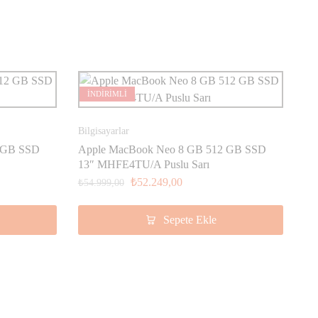
İNDİRİMLİ
Bilgisayarlar
 GB SSD
Apple MacBook Neo 8 GB 512 GB SSD
13″ MHFE4TU/A Puslu Sarı
₺
52.249,00
₺
54.999,00
Sepete Ekle