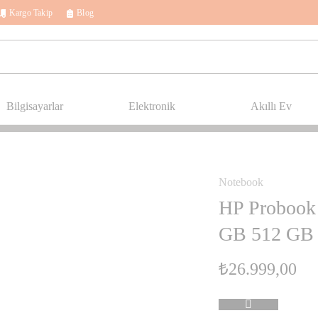
Kargo Takip
Blog
Bilgisayarlar
Elektronik
Akıllı Ev
Notebook
STOKTA YOK
HP Probook
GB 512 GB S
₺
26.999,00