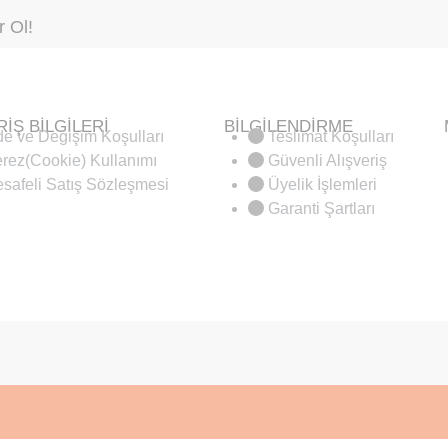
 Ol!
RİŞ BİLGİLERİ
BİLGİLENDİRME
de ve Değişim Koşulları
Teslimat Koşulları
rez(Cookie) Kullanımı
Güvenli Alışveriş
safeli Satış Sözleşmesi
Üyelik İşlemleri
Garanti Şartları