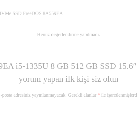
 NVMe SSD FreeDOS 8A559EA
Henüz değerlendirme yapılmadı.
EA i5-1335U 8 GB 512 GB SSD 15.6″ Do
yorum yapan ilk kişi siz olun
-posta adresiniz yayınlanmayacak.
Gerekli alanlar
*
ile işaretlenmişlerd