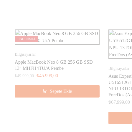
İNDİRİMLİ
Bilgisayarlar
Apple MacBook Neo 8 GB 256 GB SSD
13″ MHFH4TU/A Pembe
Bilgisayarlar
₺
45.999,00
₺
49.999,00
Asus Exper
U516512G1D
NPU 13TOP
Sepete Ekle
FreeDos (As
₺
67.999,00