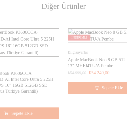
Diğer Ürünler
İNDİRİMLİ
Bilgisayarlar
Apple MacBook Neo 8 GB 512
13″ MHFJ4TU/A Pembe
₺
54.249,00
tBook P3606CCA-
₺
54.999,00
-AI Intel Core Ultra 5 225H
S 16” 16GB 512GB SSD
Sepete Ekle
us Türkiye Garantili)
Sepete Ekle