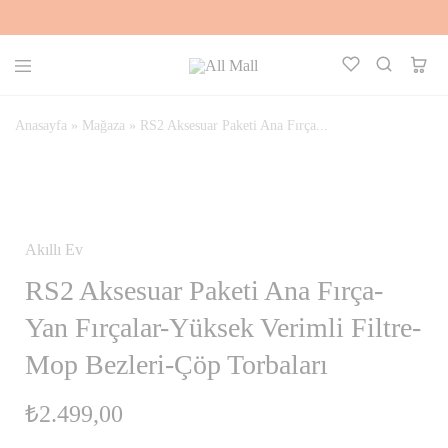
All
Kalbinle
Mall
Seç,
Aklınla
Anasayfa
»
Mağaza
»
RS2 Aksesuar Paketi Ana Fırça...
Al
STOKTA YOK
Akıllı Ev
RS2 Aksesuar Paketi Ana Fırça-
Yan Fırçalar-Yüksek Verimli Filtre-
Mop Bezleri-Çöp Torbaları
₺
2.499,00