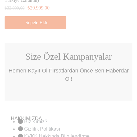
Türkiye Garantili)
₺
29.999,00
₺
32.999,00
Sepete Ekle
Size Özel Kampanyalar
Hemen Kayıt Ol Fırsatlardan Önce Sen Haberdar
Ol!
HAKKIMIZDA
Biz Kimiz?
Gizlilik Politikası
KVKK Hakkında Bilgilendirme