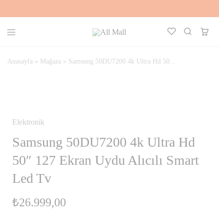
All
Kalbinle
Mall
Seç,
Aklınla
Anasayfa
»
Mağaza
»
Samsung 50DU7200 4k Ultra Hd 50...
Al
STOKTA YOK
Elektronik
Samsung 50DU7200 4k Ultra Hd
50″ 127 Ekran Uydu Alıcılı Smart
Led Tv
₺
26.999,00