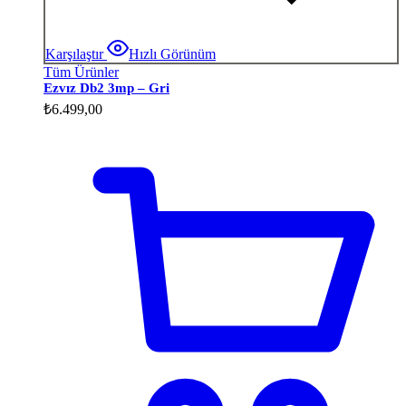
Karşılaştır
Hızlı Görünüm
Tüm Ürünler
Ezvız Db2 3mp – Gri
₺
6.499,00