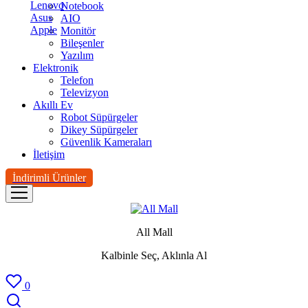
Lenovo
Notebook
Asus
AIO
Apple
Monitör
Bileşenler
Yazılım
Elektronik
Telefon
Televizyon
Akıllı Ev
Robot Süpürgeler
Dikey Süpürgeler
Güvenlik Kameraları
İletişim
İndirimli Ürünler
All Mall
Kalbinle Seç, Aklınla Al
0