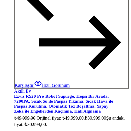
Karşılaştır
Hızlı Görünüm
Akıllı Ev
Ezvız RS20 Pro Robot Süpürge, Hepsi Bir Arada,
7200PA, Sıcak Su ile Paspas Yıkama, Sıcak Hava ile
Paspas Kurutma, Otomatik Toz Boşaltma, Yapay
Zeka ile Engellerden Kaçınma, Halı Algılama
₺
49.999,00
Orijinal fiyat: ₺49.999,00.
₺
30.999,00
Şu andaki
fiyat: ₺30.999,00.