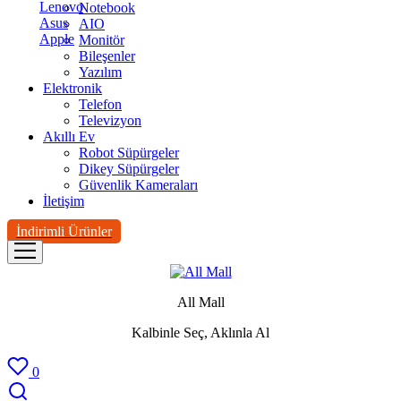
Lenovo
Notebook
Asus
AIO
Apple
Monitör
Bileşenler
Yazılım
Elektronik
Telefon
Televizyon
Akıllı Ev
Robot Süpürgeler
Dikey Süpürgeler
Güvenlik Kameraları
İletişim
İndirimli Ürünler
All Mall
Kalbinle Seç, Aklınla Al
0