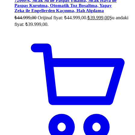
7200PA, Sıcak Su ile Paspas Yıkama, Sıcak Hava ile
Paspas Kurutma, Otomatik Toz Boşaltma, Yapay
Zeka ile Engellerden Kaçınma, Halı Algılama
₺
44.999,00
Orijinal fiyat: ₺44.999,00.
₺
39.999,00
Şu andaki
fiyat: ₺39.999,00.