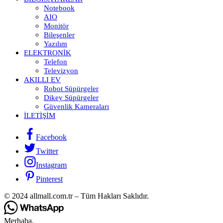
Notebook
AIO
Monitör
Bileşenler
Yazılım
ELEKTRONIK
Telefon
Televizyon
AKILLI EV
Robot Süpürgeler
Dikey Süpürgeler
Güvenlik Kameraları
İLETIŞIM
Facebook
Twitter
Instagram
Pinterest
© 2024 allmall.com.tr – Tüm Hakları Saklıdır.
Merhaba,