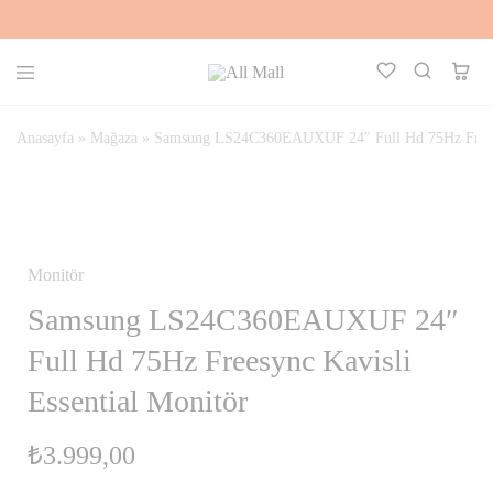
All
Kalbinle
Mall
Seç,
Aklınla
Anasayfa
»
Mağaza
»
Samsung LS24C360EAUXUF 24″ Full Hd 75Hz Freesyn
Al
STOKTA YOK
Monitör
Samsung LS24C360EAUXUF 24″
Full Hd 75Hz Freesync Kavisli
Essential Monitör
₺
3.999,00