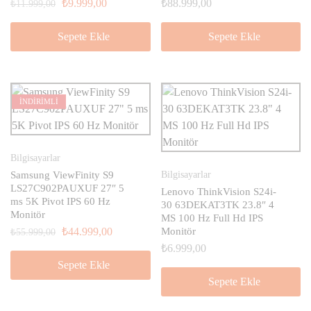
₺
9.999,00
₺
88.999,00
₺
11.999,00
Sepete Ekle
Sepete Ekle
İNDİRİMLİ
Bilgisayarlar
Samsung ViewFinity S9
Bilgisayarlar
LS27C902PAUXUF 27″ 5
Lenovo ThinkVision S24i-
ms 5K Pivot IPS 60 Hz
30 63DEKAT3TK 23.8″ 4
Monitör
MS 100 Hz Full Hd IPS
₺
44.999,00
Monitör
₺
55.999,00
₺
6.999,00
Sepete Ekle
Sepete Ekle