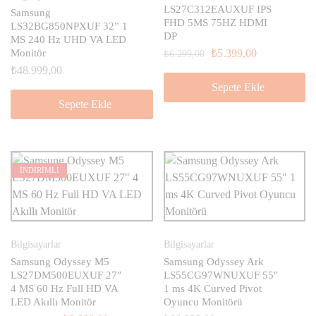
LS27C312EAUXUF IPS
Samsung
FHD 5MS 75HZ HDMI
LS32BG850NPXUF 32” 1
DP
MS 240 Hz UHD VA LED
Monitör
₺
5.399,00
₺
6.299,00
₺
48.999,00
Sepete Ekle
Sepete Ekle
İNDİRİMLİ
Bilgisayarlar
Bilgisayarlar
Samsung Odyssey M5
Samsung Odyssey Ark
LS27DM500EUXUF 27″
LS55CG97WNUXUF 55″
4 MS 60 Hz Full HD VA
1 ms 4K Curved Pivot
LED Akıllı Monitör
Oyuncu Monitörü