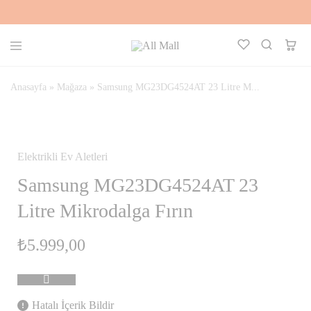
All
Kalbinle
Mall
Seç,
Aklınla
Anasayfa
»
Mağaza
»
Samsung MG23DG4524AT 23 Litre M...
Al
STOKTA YOK
Elektrikli Ev Aletleri
Samsung MG23DG4524AT 23
Litre Mikrodalga Fırın
₺
5.999,00
Hatalı İçerik Bildir