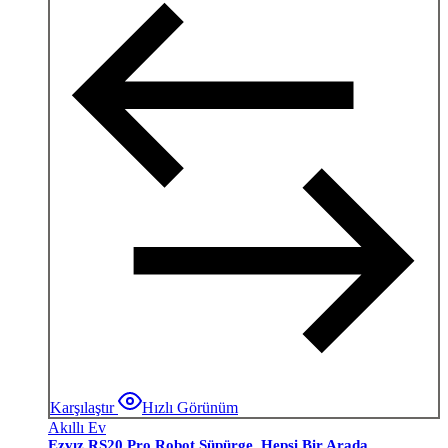
Karşılaştır
Hızlı Görünüm
Akıllı Ev
Ezvız RS20 Pro Robot Süpürge, Hepsi Bir Arada,