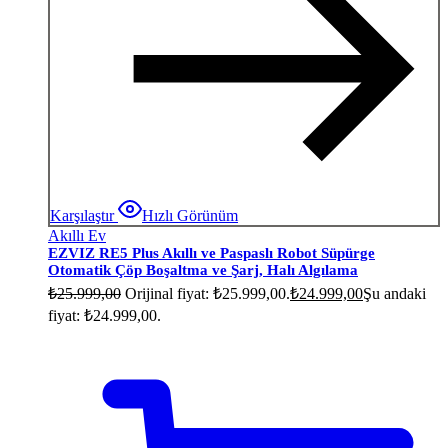
Karşılaştır
Hızlı Görünüm
Akıllı Ev
EZVIZ RE5 Plus Akıllı ve Paspaslı Robot Süpürge
Otomatik Çöp Boşaltma ve Şarj, Halı Algılama
₺
25.999,00
Orijinal fiyat: ₺25.999,00.
₺
24.999,00
Şu andaki
fiyat: ₺24.999,00.