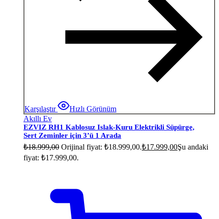
Karşılaştır
Hızlı Görünüm
Akıllı Ev
EZVIZ RH1 Kablosuz Islak-Kuru Elektrikli Süpürge,
Sert Zeminler için 3’ü 1 Arada
₺
18.999,00
Orijinal fiyat: ₺18.999,00.
₺
17.999,00
Şu andaki
fiyat: ₺17.999,00.