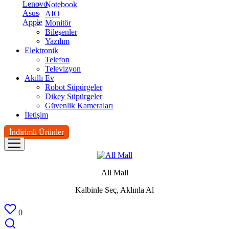
Lenovo
Notebook
Asus
AIO
Apple
Monitör
Bileşenler
Yazılım
Elektronik
Telefon
Televizyon
Akıllı Ev
Robot Süpürgeler
Dikey Süpürgeler
Güvenlik Kameraları
İletişim
İndirimli Ürünler
All Mall
Kalbinle Seç, Aklınla Al
0