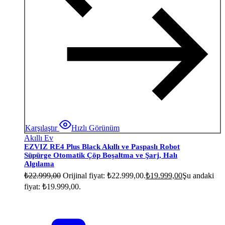
Karşılaştır
Hızlı Görünüm
Akıllı Ev
EZVIZ RE4 Plus Black Akıllı ve Paspaslı Robot
Süpürge Otomatik Çöp Boşaltma ve Şarj, Halı
Algılama
₺
22.999,00
Orijinal fiyat: ₺22.999,00.
₺
19.999,00
Şu andaki
fiyat: ₺19.999,00.