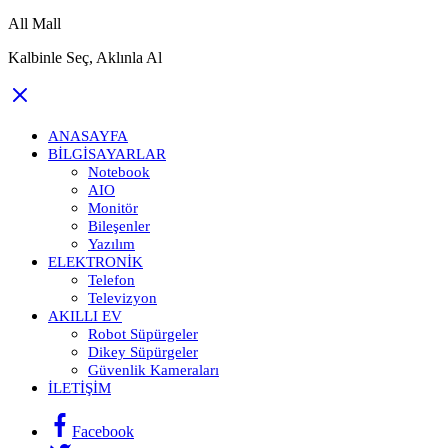
All Mall
Kalbinle Seç, Aklınla Al
ANASAYFA
BILGISAYARLAR
Notebook
AIO
Monitör
Bileşenler
Yazılım
ELEKTRONIK
Telefon
Televizyon
AKILLI EV
Robot Süpürgeler
Dikey Süpürgeler
Güvenlik Kameraları
İLETIŞIM
Facebook