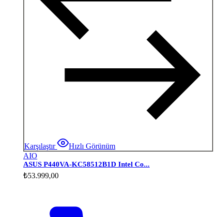
Karşılaştır
Hızlı Görünüm
AIO
ASUS P440VA-KC58512B1D Intel Co...
₺
53.999,00