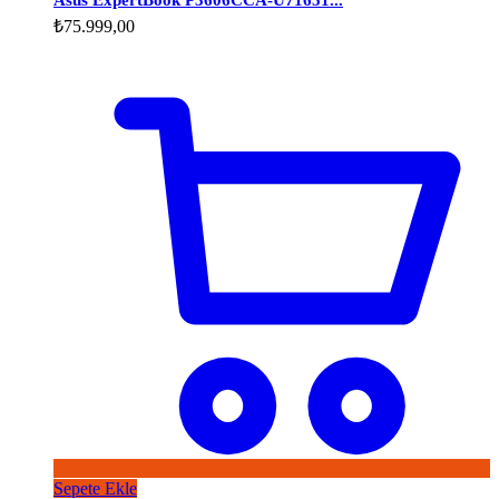
Asus ExpertBook P3606CCA-U71651...
₺
75.999,00
Sepete Ekle