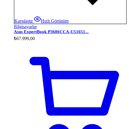
Karşılaştır
Hızlı Görünüm
Bilgisayarlar
Asus ExpertBook P3606CCA-U51651...
₺
67.999,00