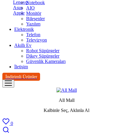
Lenovo
Notebook
Asus
AIO
Apple
Monitör
Bileşenler
Yazılım
Elektronik
Telefon
Televizyon
Akıllı Ev
Robot Süpürgeler
Dikey Süpürgeler
Güvenlik Kameraları
İletişim
İndirimli Ürünler
All Mall
Kalbinle Seç, Aklınla Al
0