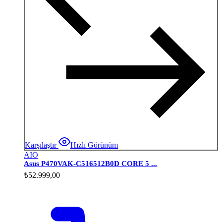
Karşılaştır
Hızlı Görünüm
AIO
Asus P470VAK-C516512B0D CORE 5 ...
₺
52.999,00